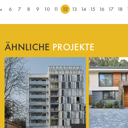
«
6
7
8
9
10
11
12
13
14
15
16
17
18
ÄHNLICHE
PROJEKTE