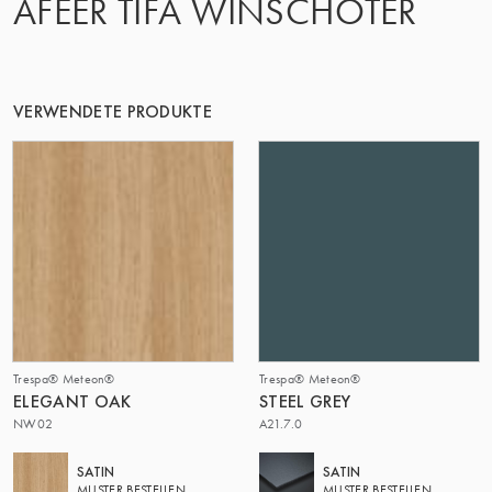
AFEER TIFA WINSCHOTER
DIE GRUPPE | TRESPA INTERNATIONAL
VERWENDETE PRODUKTE
Trespa® Meteon®
Trespa® Meteon®
ELEGANT OAK
STEEL GREY
NW02
A21.7.0
SATIN
SATIN
MUSTER BESTELLEN
MUSTER BESTELLEN