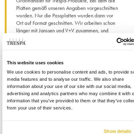
Großhändler für Trespa-Produkte, bei dem die
Platten gemäß unseren Angaben vorgeschnitten
wurden. Nur die Passplatten wurden dann vor
Ort auf Format geschnitten. Wir arbeiten schon
länger mit Janssen und V+V zusammen, und
unsere Geschäftsbeziehungen zu beiden Firmen
haben sich bestens bewährt. V+V bevorratet die
Standardfarben, was praktisch ist. Für die
anderen Oberflächenvarianten beträgt die
This website uses cookies
Lieferzeit 4-5 Wochen, was recht vernünftig
We use cookies to personalise content and ads, to provide s
bleibt. Wir müssen ja die Unterkonstruktion erst
media features and to analyse our traffic. We also share
anbringen. Wenn wir damit fertig sind, sind in
information about your use of our site with our social media,
der Regel die Platten von Trespa in den
advertising and analytics partners who may combine it with o
bestellten Spezialfarben bereits da«.
information that you’ve provided to them or that they’ve colle
from your use of their services.
Show details