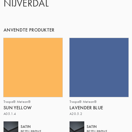
NIJVERDAL
DENNE GRUPPE | TRESPA INTERNATIONAL
ANVENDTE PRODUKTER
Trespa® Meteon®
Trespa® Meteon®
SUN YELLOW
LAVENDER BLUE
A05.1.4
A20.5.2
SATIN
SATIN
BESTIL PRØVE
BESTIL PRØVE