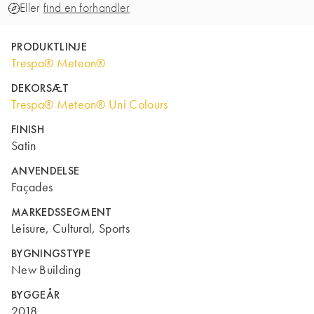
Eller
find en forhandler
PRODUKTLINJE
Trespa® Meteon®
DEKORSÆT
Trespa® Meteon® Uni Colours
FINISH
Satin
ANVENDELSE
Façades
MARKEDSSEGMENT
Leisure, Cultural, Sports
BYGNINGSTYPE
New Building
BYGGEÅR
2018