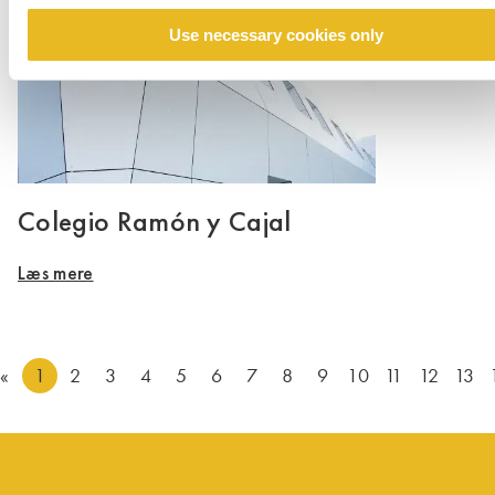
Use necessary cookies only
Colegio Ramón y Cajal
Læs mere
«
1
2
3
4
5
6
7
8
9
10
11
12
13