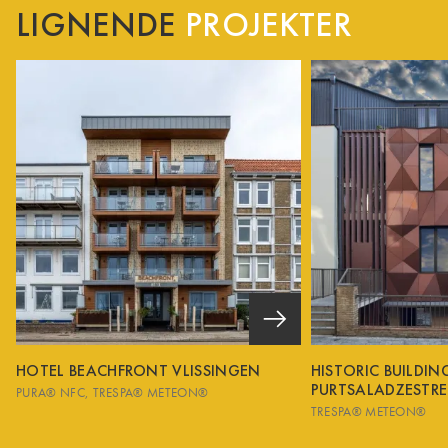
LIGNENDE
PROJEKTER
HOTEL BEACHFRONT VLISSINGEN
HISTORIC BUILDI
PURTSALADZESTRE
PURA® NFC
TRESPA® METEON®
TRESPA® METEON®