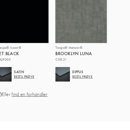
respa® Izeon®
Trespa® Meteon®
ET BLACK
BROOKLYN LUNA
AL9005
C08.21
SATIN
DIFFUS
BESTIL PRØVE
BESTIL PRØVE
Eller
find en forhandler