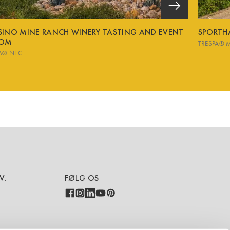
SINO MINE RANCH WINERY TASTING AND EVENT
SPORTH
OM
TRESPA® 
A® NFC
V.
FØLG OS