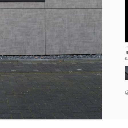
T
J
R