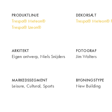
PRODUKTLINJE
DEKORSÆT
Trespa® Meteon®
Trespa® Meteon® 
Trespa® Izeon®
ARKITEKT
FOTOGRAF
Eigen ontwerp, Niels Snijders
Jim Wolters
MARKEDSSEGMENT
BYGNINGSTYPE
Leisure, Cultural, Sports
New Building