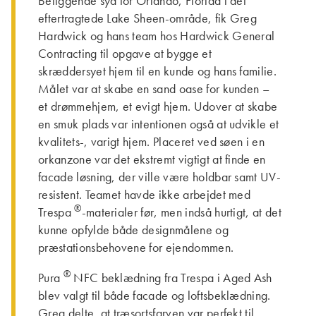
Beliggende syd for Orlando, Florida i det
eftertragtede Lake Sheen-område, fik Greg
Hardwick og hans team hos Hardwick General
Contracting til opgave at bygge et
skræddersyet hjem til en kunde og hans familie.
Målet var at skabe en sand oase for kunden –
et drømmehjem, et evigt hjem. Udover at skabe
en smuk plads var intentionen også at udvikle et
kvalitets-, varigt hjem. Placeret ved søen i en
orkanzone var det ekstremt vigtigt at finde en
facade løsning, der ville være holdbar samt UV-
resistent. Teamet havde ikke arbejdet med
®
Trespa
-materialer før, men indså hurtigt, at det
kunne opfylde både designmålene og
præstationsbehovene for ejendommen.
®
Pura
NFC beklædning fra Trespa i Aged Ash
blev valgt til både facade og loftsbeklædning.
Greg delte, at træsortsfarven var perfekt til