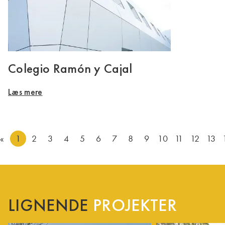
Colegio Ramón y Cajal
Læs mere
«
1
2
3
4
5
6
7
8
9
10
11
12
13
LIGNENDE
PROJEKTER